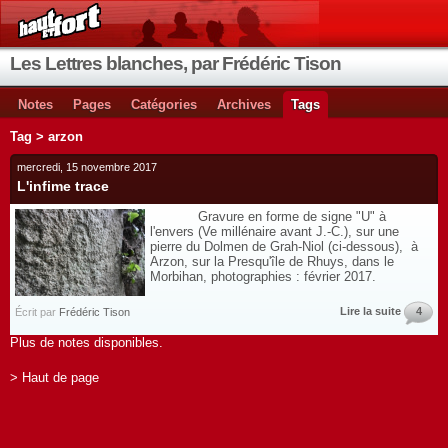
Les Lettres blanches, par Frédéric Tison
Notes
Pages
Catégories
Archives
Tags
Tag > arzon
mercredi, 15 novembre 2017
L'infime trace
Gravure en forme de signe "U" à
l'envers (Ve millénaire avant J.-C.), sur une
pierre du Dolmen de Grah-Niol (ci-dessous), à
Arzon, sur la Presqu'île de Rhuys, dans le
Morbihan, photographies : février 2017.
Lire la suite
4
Écrit par
Frédéric Tison
Plus de notes disponibles.
> Haut de page