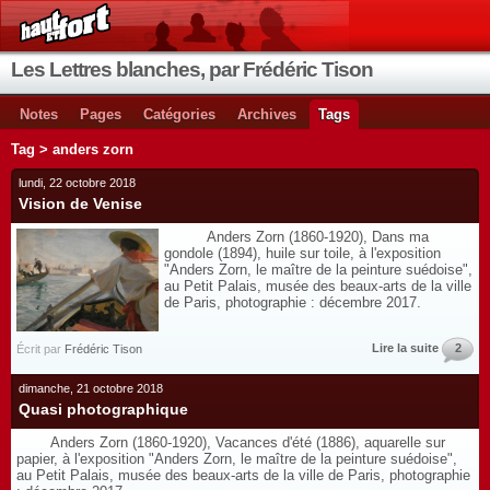
Les Lettres blanches, par Frédéric Tison
Notes
Pages
Catégories
Archives
Tags
Tag > anders zorn
lundi, 22 octobre 2018
Vision de Venise
Anders Zorn (1860-1920), Dans ma
gondole (1894), huile sur toile, à l'exposition
"Anders Zorn, le maître de la peinture suédoise",
au Petit Palais, musée des beaux-arts de la ville
de Paris, photographie : décembre 2017.
Lire la suite
2
Écrit par
Frédéric Tison
dimanche, 21 octobre 2018
Quasi photographique
Anders Zorn (1860-1920), Vacances d'été (1886), aquarelle sur
papier, à l'exposition "Anders Zorn, le maître de la peinture suédoise",
au Petit Palais, musée des beaux-arts de la ville de Paris, photographie