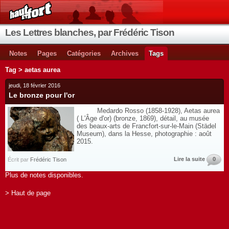
Les Lettres blanches, par Frédéric Tison
Notes
Pages
Catégories
Archives
Tags
Tag > aetas aurea
jeudi, 18 février 2016
Le bronze pour l'or
Medardo Rosso (1858-1928), Aetas aurea
( L'Âge d'or) (bronze, 1869), détail, au musée
des beaux-arts de Francfort-sur-le-Main (Städel
Museum), dans la Hesse, photographie : août
2015.
Lire la suite
0
Écrit par
Frédéric Tison
Plus de notes disponibles.
> Haut de page