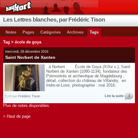
Les Lettres blanches, par Frédéric Tison
Notes
Pages
Catégories
Archives
Tags
Tag > école de goya
mercredi, 28 décembre 2016
Saint Norbert de Xanten
à Norbert. École de Goya (XIXe s.), Saint
Norbert de Xanten (1080-1134), fondateur des
Prémontrés et archevêque de Magdebourg ,
détail, collection du château de Villandry, en
Indre-et-Loire, photographie : mai 2016.
Lire la suite
3
Écrit par
Frédéric Tison
Plus de notes disponibles.
> Haut de page