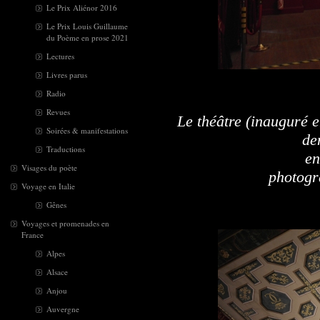
Le Prix Aliénor 2016
Le Prix Louis Guillaume
du Poème en prose 2021
Lectures
Livres parus
Radio
Revues
Le théâtre (inauguré e
Soirées & manifestations
de
Traductions
en
Visages du poète
photogra
Voyage en Italie
Gênes
Voyages et promenades en
France
Alpes
Alsace
Anjou
Auvergne