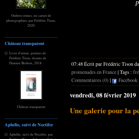
p
Ombres reines, un carnet de
photographies, par Frédéric Tison,
2020
Château transparent
Livre d'artiste, poèmes de
Frédéric Tison, dessins de
07:48 Écrit par Frédéric Tison d
Damien Brohon, 2018
promenades en France
| Tags :
fré
Commentaires (0)
|
Facebook
vendredi, 08 février 2019
Château transparent
Une galerie pour la p
Aphélie, suivi de Noctifer
Aphélie, suivi de Noctifer, par