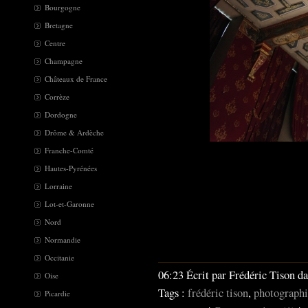
Bourgogne
Bretagne
Centre
Champagne
Châteaux de France
Corrèze
Dordogne
Drôme & Ardèche
Franche-Comté
Hautes-Pyrénées
Lorraine
Lot-et-Garonne
Nord
Normandie
Occitanie
06:23 Écrit par Frédéric Tison d
Oise
Tags :
frédéric tison
,
photographi
Picardie