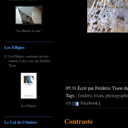
"Les Herbes le soir"
Les Effigies
Les Effigies, variations sur des
ombres et des voix, par Frédéric
Tison
05:31 Écrit par Frédéric Tison d
Tags :
frédéric tison
,
photographi
(0)
|
Facebook
|
Les Effigies
Contraste
Le Lai de l'Ombre