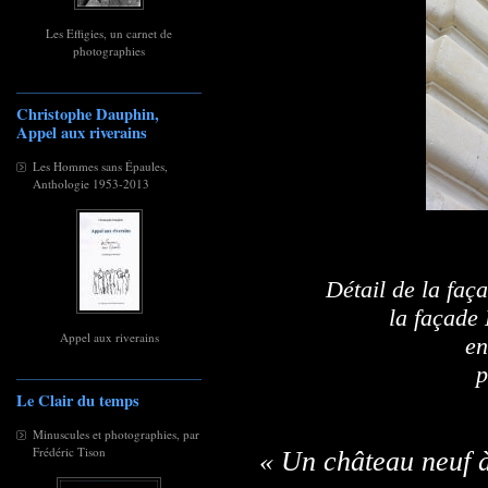
Les Effigies, un carnet de
photographies
Christophe Dauphin,
Appel aux riverains
Les Hommes sans Épaules,
Anthologie 1953-2013
Détail de la faç
la façade 
Appel aux riverains
en
p
Le Clair du temps
Minuscules et photographies, par
Frédéric Tison
« Un château neuf à