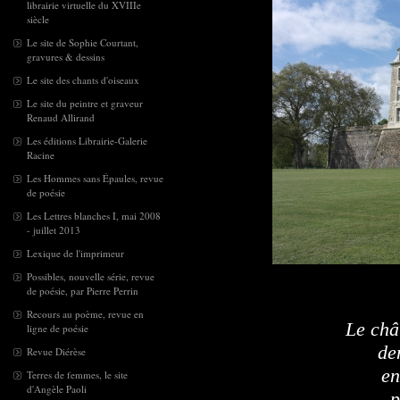
librairie virtuelle du XVIIIe
siècle
Le site de Sophie Courtant,
gravures & dessins
Le site des chants d'oiseaux
Le site du peintre et graveur
Renaud Allirand
Les éditions Librairie-Galerie
Racine
Les Hommes sans Épaules, revue
de poésie
Les Lettres blanches I, mai 2008
- juillet 2013
Lexique de l'imprimeur
Possibles, nouvelle série, revue
de poésie, par Pierre Perrin
Recours au poème, revue en
Le châ
ligne de poésie
de
Revue Diérèse
en
Terres de femmes, le site
d'Angèle Paoli
p