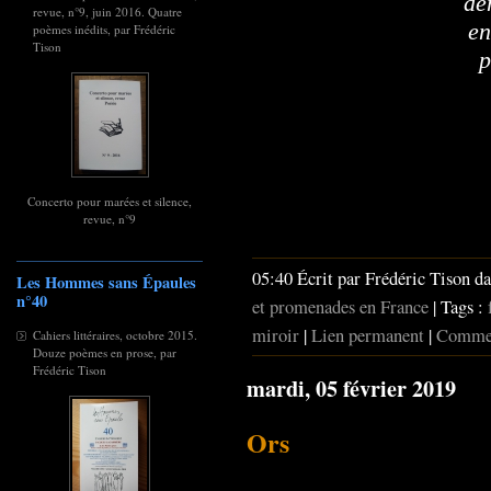
de
revue, n°9, juin 2016. Quatre
en
poèmes inédits, par Frédéric
Tison
p
Concerto pour marées et silence,
revue, n°9
05:40 Écrit par Frédéric Tison d
Les Hommes sans Épaules
n°40
et promenades en France
| Tags :
miroir
|
Lien permanent
|
Commen
Cahiers littéraires, octobre 2015.
Douze poèmes en prose, par
Frédéric Tison
mardi, 05 février 2019
Ors