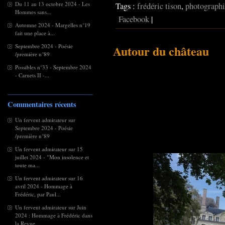
Du 11 au 13 octobre 2024 - Les
Tags :
frédéric tison
,
photographi
Hommes sans...
Facebook
|
Automne 2024 - Margelles n°19
fait une place à...
Septembre 2024 - Poésie
Autour du château
/première n°89
Possibles n°33 - Septembre 2024
- Carnets II -...
Commentaires récents
Un fervent admirateur
sur
Septembre 2024 - Poésie
/première n°89
Un fervent admirateur
sur
15
juillet 2024 - "Mon insolence et
toute ma...
Un fervent admirateur
sur
16
avril 2024 - Hommage à
Frédéric, par Paul...
Un fervent admirateur
sur
Juin
2024 : Hommage à Frédéric dans
la Revue...