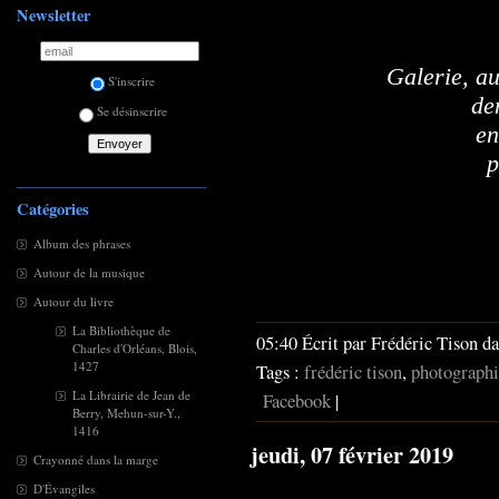
Newsletter
Galerie, au
S'inscrire
de
Se désinscrire
en
p
Catégories
Album des phrases
Autour de la musique
Autour du livre
La Bibliothèque de
05:40 Écrit par Frédéric Tison d
Charles d'Orléans, Blois,
1427
Tags :
frédéric tison
,
photographi
La Librairie de Jean de
Facebook
|
Berry, Mehun-sur-Y.,
1416
jeudi, 07 février 2019
Crayonné dans la marge
D'Évangiles