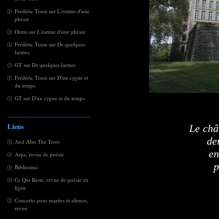
Frédéric Tison
sur
L'estime d'une
phrase
Denis
sur
L'estime d'une phrase
Frédéric Tison
sur
De quelques
larmes
GT
sur
De quelques larmes
Frédéric Tison
sur
D'un cygne et
du temps
GT
sur
D'un cygne et du temps
Liens
Le châ
de
And Also The Trees
en
Arpa, revue de poésie
p
Biblissima
Ce Qui Reste, revue de poésie en
ligne
Concerto pour marées et silence,
revue