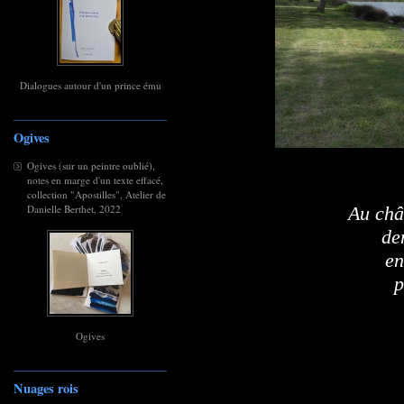
Dialogues autour d'un prince ému
Ogives
Ogives (sur un peintre oublié),
notes en marge d'un texte effacé,
collection "Apostilles", Atelier de
Danielle Berthet, 2022
Au châ
de
en
p
Ogives
Nuages rois