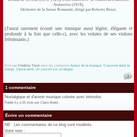
Andantino
(1919),
Orchestre de la Suisse Romande, dirigé par Roberto Benzi.
(J'aurai rarement écouté une musique aussi légère, élégante et
profonde à la fois que celle-ci, avec les volutes de ses violons
frémissants.)
Écrit par
Frédéric Tison
dans les catégories
Autour de la musique
,
Crayonné dans la
marge
,
J'aurai aimé
,
Un concert sur un blogue
1
1 commentaire
Nostalgique et d'avenir musique colorée avec trémolos.
Publié il y a 65 mois par Claire Boitel.
Répondre à ce commentaire
Écrire un commentaire
NB : Les commentaires de ce blog sont modérés.
Votre nom :