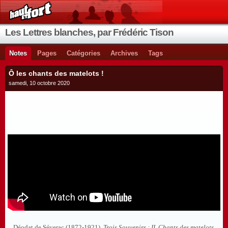
Les Lettres blanches, par Frédéric Tison
Notes
Pages
Catégories
Archives
Tags
Ô les chants des matelots !
samedi, 10 octobre 2020
Déodat de Séverac (1872-1921),
Trois Souvenirs : II. Chants des matelots.