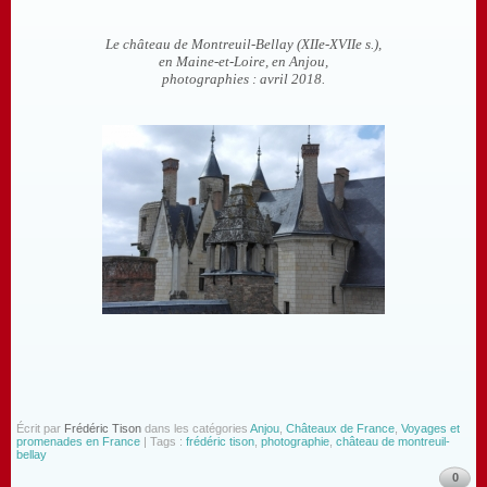
Le château de Montreuil-Bellay (XIIe-XVIIe s.),
en Maine-et-Loire, en Anjou,
photographies : avril 2018.
Écrit par
Frédéric Tison
dans les catégories
Anjou
,
Châteaux de France
,
Voyages et
promenades en France
| Tags :
frédéric tison
,
photographie
,
château de montreuil-
bellay
0