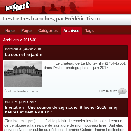
Les Lettres blanches, par Frédéric Tison
Notes
Pages
Catégories
Archives
Tags
Archives > 2018-01
mercredi, 31 janvier 2018
La cour et le jardin
Le château de La Motte-Tilly (1754-1755),
dans l'Aube, photographies : juin 2017.
Lire la suite
1
Écrit par
Frédéric Tison
mardi, 30 janvier 2018
Invitation - Une séance de signature, 8 février 2018, cinq
heures et demie du soir
(Remise en ligne.) J'ai le plaisir de convier les aimables Lecteurs
de ce blogue à la séance de signature de mon nouveau livre Aphélie,
suivi de Noctifer publié aux éditions Librairie-Galerie Racine | collection