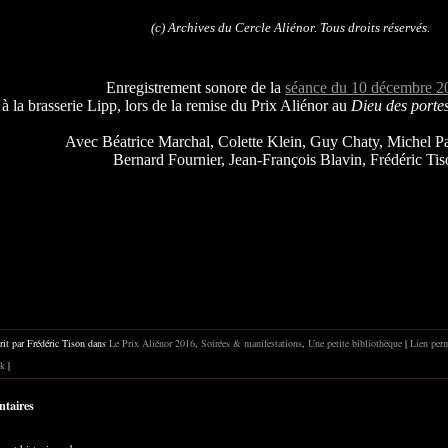
(c) Archives du Cercle Aliénor. Tous droits réservés.
Enregistrement sonore de la
séance du 10 décembre 2
à la brasserie Lipp, lors de la remise du Prix Aliénor au
Dieu des porte
Avec Béatrice Marchal, Colette Klein, Guy Chaty, Michel Pa
Bernard Fournier,
Jean-François Blavin, F
rédéric Tis
rit par Frédéric Tison dans
Le Prix Aliénor 2016
,
Soirées & manifestations
,
Une petite bibliothèque
|
Lien per
k
|
taires