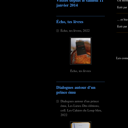
Visites depuis le samedi 11
Un mome
janvier 2014
Écrit par
... et bi
Écho, tes lèvres
Écrit par
Écho, tes lèvres, 2022
Les comm
Écho, tes lèvres
Dialogues autour d'un
prince ému
Dialogues autour d'un prince
ému, Les Lieux-Dits éditions,
coll. Les Cahiers du Loup bleu,
2022