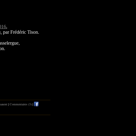
016
,
s,
par Frédéric Tison.
sselergue,
on.
manent
|
Commentaires (3)
|