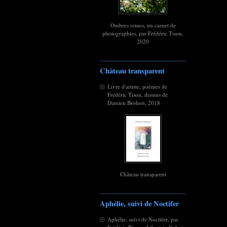
Ombres reines, un carnet de
photographies, par Frédéric Tison,
2020
Château transparent
Livre d'artiste, poèmes de
Frédéric Tison, dessins de
Damien Brohon, 2018
Château transparent
Aphélie, suivi de Noctifer
Aphélie, suivi de Noctifer, par