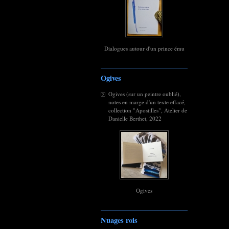
Dialogues autour d'un prince ému
Ogives
Ogives (sur un peintre oublié),
notes en marge d'un texte effacé,
collection "Apostilles", Atelier de
Danielle Berthet, 2022
Ogives
Nuages rois