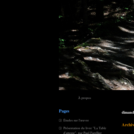
À propos
Pages
dimanch
Études sur l'œuvre
Archiv
Présentation du livre "La Table
d'attente", par Paul Farellier