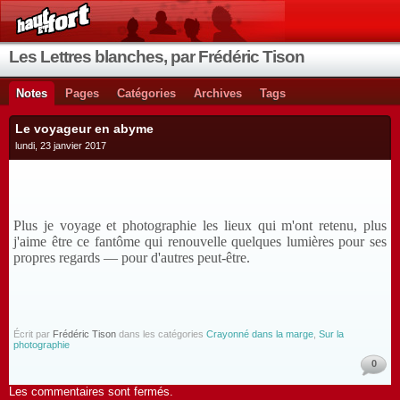
Les Lettres blanches, par Frédéric Tison
Notes
Pages
Catégories
Archives
Tags
Le voyageur en abyme
lundi, 23 janvier 2017
Plus je voyage et photographie les lieux qui m'ont retenu, plus
j'aime être ce fantôme qui renouvelle quelques lumières pour ses
propres regards — pour d'autres peut-être.
Écrit par
Frédéric Tison
dans les catégories
Crayonné dans la marge
,
Sur la
photographie
0
Les commentaires sont fermés.