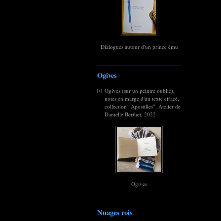
Dialogues autour d'un prince ému
Ogives
Ogives (sur un peintre oublié),
notes en marge d'un texte effacé,
collection "Apostilles", Atelier de
Danielle Berthet, 2022
Ogives
Nuages rois