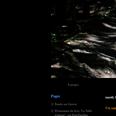
À propos
Pages
mardi, 
Études sur l'œuvre
Un sam
Présentation du livre "La Table
d'attente", par Paul Farellier