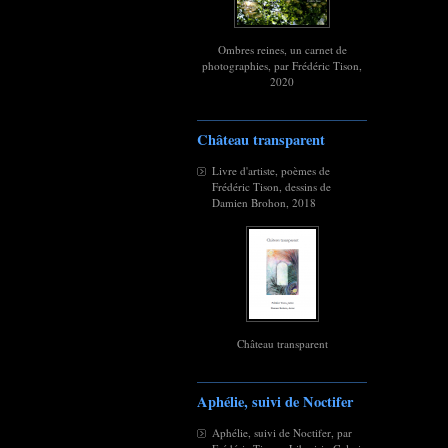
Ombres reines, un carnet de
photographies, par Frédéric Tison,
2020
Château transparent
Livre d'artiste, poèmes de
Frédéric Tison, dessins de
Damien Brohon, 2018
Château transparent
Aphélie, suivi de Noctifer
Aphélie, suivi de Noctifer, par