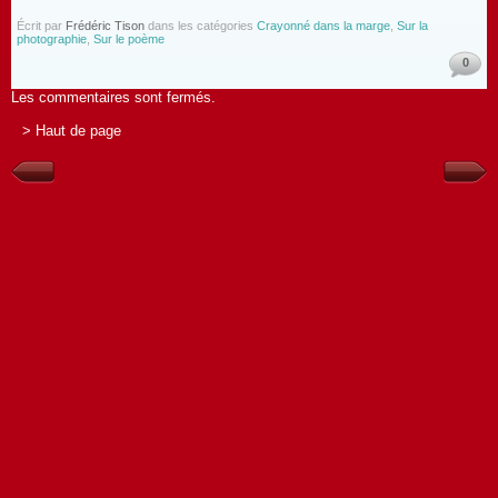
Écrit par
Frédéric Tison
dans les catégories
Crayonné dans la marge
,
Sur la
photographie
,
Sur le poème
0
Les commentaires sont fermés.
> Haut de page