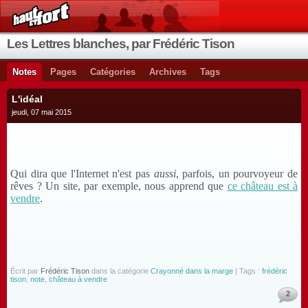
Les Lettres blanches, par Frédéric Tison
Notes
Pages
Catégories
Archives
Tags
L'idéal
jeudi, 07 mai 2015
Qui dira que l'Internet n'est pas
aussi
, parfois, un pourvoyeur de
rêves ? Un site, par exemple, nous apprend que
ce château est à
vendre
.
Écrit par
Frédéric Tison
dans la catégorie
Crayonné dans la marge
| Tags :
frédéric
tison
,
note
,
château à vendre
2