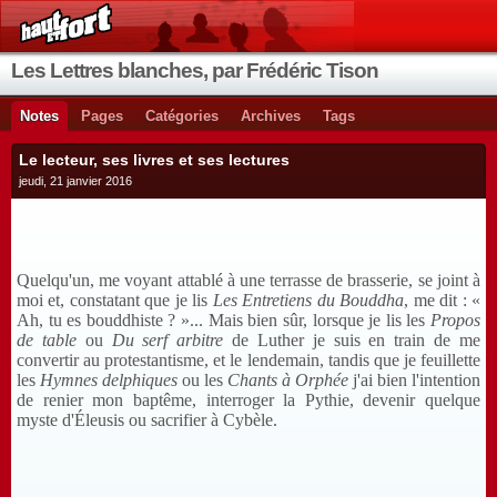
Les Lettres blanches, par Frédéric Tison
Notes
Pages
Catégories
Archives
Tags
Le lecteur, ses livres et ses lectures
jeudi, 21 janvier 2016
Quelqu'un, me voyant attablé à une terrasse de brasserie, se joint à
moi et, constatant que je lis
Les
Entretiens du Bouddha
, me dit : «
Ah, tu es bouddhiste ? »... Mais bien sûr, lorsque je lis les
Propos
de table
ou
Du serf arbitre
de Luther je suis en train de me
convertir au protestantisme, et le lendemain, tandis que je feuillette
les
Hymnes delphiques
ou les
Chants à Orphée
j'ai bien l'intention
de renier mon baptême, interroger la Pythie, devenir quelque
myste d'Éleusis ou sacrifier à Cybèle.