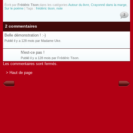
Écrit par
Frédéric Tison
dans les catégories
Autour du livre
,
Crayonné dans la marge
,
Sur le poème
| Tags :
frédéric tison
,
note
2
2 commentaires
Belle démonstration ! :-)
Publié il y a 128 mois par Madame Uke.
Répondre à ce commentaire
N'est-ce pas !
Publié il y a 128 mois par Frédéric Tison.
Les commentaires sont fermés.
> Haut de page