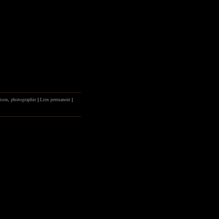
tison
,
photographie
|
Lien permanent
|