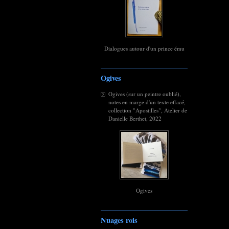
Dialogues autour d'un prince ému
Ogives
Ogives (sur un peintre oublié),
notes en marge d'un texte effacé,
collection "Apostilles", Atelier de
Danielle Berthet, 2022
Ogives
Nuages rois