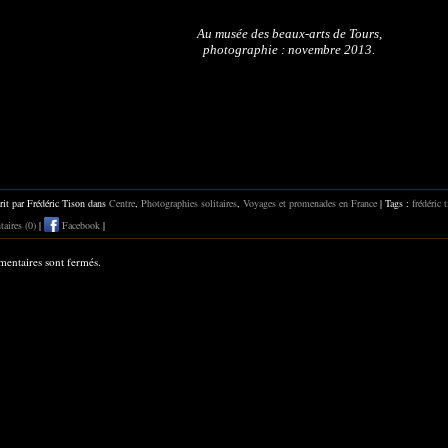
Au musée des beaux-arts de Tours,
photographie : novembre 2013.
rit par Frédéric Tison dans
Centre
,
Photographies solitaires
,
Voyages et promenades en France
| Tags :
frédéric 
ires (0)
|
Facebook
|
entaires sont fermés.