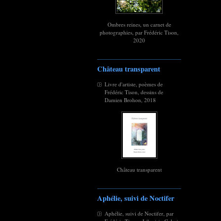
Ombres reines, un carnet de
photographies, par Frédéric Tison,
2020
Château transparent
Livre d'artiste, poèmes de
Frédéric Tison, dessins de
Damien Brohon, 2018
Château transparent
Aphélie, suivi de Noctifer
Aphélie, suivi de Noctifer, par