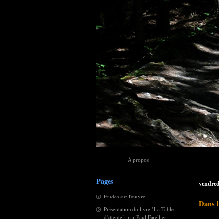
À propos
Pages
vendred
Études sur l'œuvre
Dans l
Présentation du livre "La Table
d'attente", par Paul Farellier