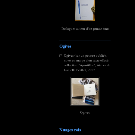
Dialogues autour d'un prince ému
Ogives
Ogives (sur un peintre oublié),
notes en marge d'un texte effacé,
collection "Apostilles", Atelier de
Danielle Berthet, 2022
Ogives
Nuages rois