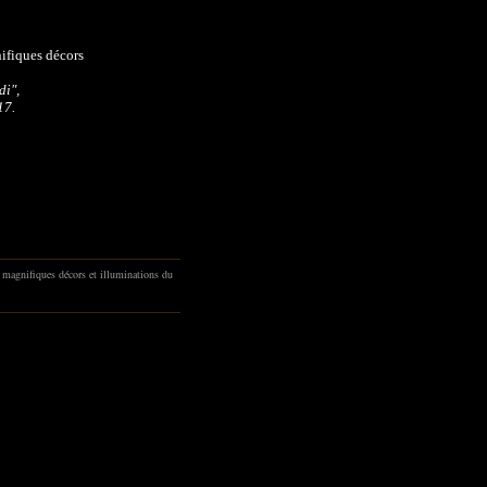
ifiques décors
di",
17.
 magnifiques décors et illuminations du