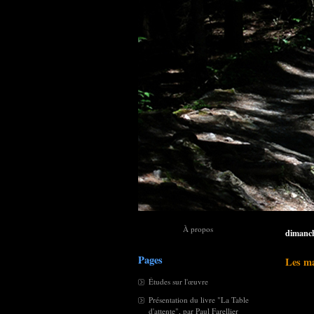
À propos
dimanch
Pages
Les ma
Études sur l'œuvre
Présentation du livre "La Table
d'attente", par Paul Farellier