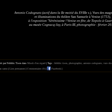
Antonio Codognato (actif dans la IIe moitié du XVIIIe s.),
Vues des magn
et illuminations du théâtre San Samuele à Venise
(1753),
à l'exposition "Sérénissime ! Venise en fête, de Tiepolo à Guar
au musée Cognacq-Jay, à Paris III, photographie : février 20
rit par Frédéric Tison dans
Musée d'un regard
| Tags :
frédéric tison
,
photographie
,
antonio codognato
,
vues des
san samu
|
Lien permanent
|
Commentaires (0)
|
Facebook
|