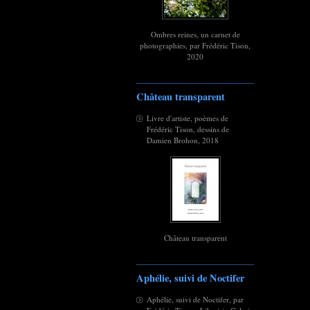
Ombres reines, un carnet de
photographies, par Frédéric Tison,
2020
Château transparent
Livre d'artiste, poèmes de
Frédéric Tison, dessins de
Damien Brohon, 2018
Château transparent
Aphélie, suivi de Noctifer
Aphélie, suivi de Noctifer, par