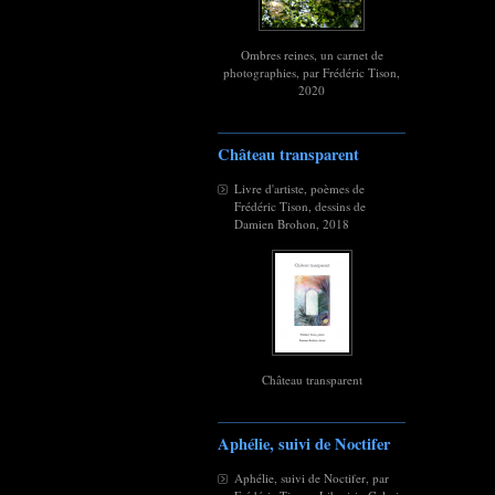
Ombres reines, un carnet de
photographies, par Frédéric Tison,
2020
Château transparent
Livre d'artiste, poèmes de
Frédéric Tison, dessins de
Damien Brohon, 2018
Château transparent
Aphélie, suivi de Noctifer
Aphélie, suivi de Noctifer, par