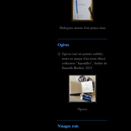
Dialogues autour d'un prince ému
Ogives
Ogives (sur un peintre oublié),
notes en marge d'un texte effacé,
collection "Apostilles", Atelier de
Danielle Berthet, 2022
Ogives
Nuages rois