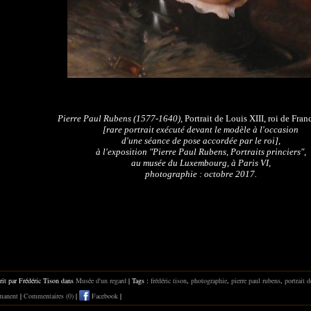
Pierre Paul Rubens (1577-1640),
Portrait de Louis XIII, roi de Fran
[rare portrait exécuté devant le modèle à l'occasion
d'une séance de pose accordée par le roi],
à l'exposition "Pierre Paul Rubens, Portraits princiers",
au musée du Luxembourg, à Paris VI,
photographie : octobre 2017.
rit par Frédéric Tison dans
Musée d'un regard
| Tags :
frédéric tison
,
photographie
,
pierre paul rubens
,
portrait d
manent
|
Commentaires (0)
|
Facebook
|