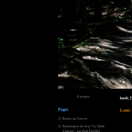
À propos
lundi, 
Pages
Louis 
Études sur l'œuvre
Présentation du livre "La Table
d'attente", par Paul Farellier