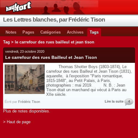
Les Lettres blanches, par Frédéric Tison
Notes
Pages
Catégories
Archives
Tags
Tag > le carrefour des rues bailleul et jean tison
vendredi, 23 octobre 2020
Le carrefour des rues Bailleul et Jean Tison
Thomas Shotter Boys (1803-1874), Le
carrefour des rues Bailleul et Jean Tison (1831),
aquarelle, à l'exposition "Paris romantique,
1815-1848", au Petit Palais, à Paris,
photographies : mai 2019. N. B. : Jean
Tison était un marchand qui vécut à Paris au
XIIe siècle.
Lire la suite
4
Écrit par
Frédéric Tison
Plus de notes disponibles.
> Haut de page