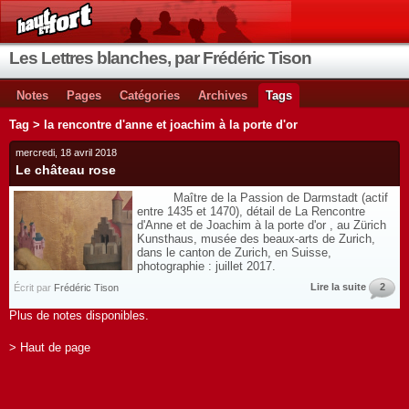
Les Lettres blanches, par Frédéric Tison
Notes
Pages
Catégories
Archives
Tags
Tag > la rencontre d'anne et joachim à la porte d'or
mercredi, 18 avril 2018
Le château rose
Maître de la Passion de Darmstadt (actif
entre 1435 et 1470), détail de La Rencontre
d'Anne et de Joachim à la porte d'or , au Zürich
Kunsthaus, musée des beaux-arts de Zurich,
dans le canton de Zurich, en Suisse,
photographie : juillet 2017.
Lire la suite
2
Écrit par
Frédéric Tison
Plus de notes disponibles.
> Haut de page