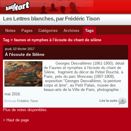
Les Lettres blanches, par Frédéric Tison
Notes
Pages
Catégories
Archives
Tags
Tag > faunes et nymphes à l'écoute du chant de silène
jeudi, 02 février 2017
À l'écoute de Silène
Georges Desvallières (1861-1950), détail
de Faunes et nymphes à l'écoute du chant de
Silène, fragment du décor de l'hôtel Rouché, à
Paris, près du parc Monceau (1907-1908),
exposition "Georges Desvallières, la peinture
corps et âme", au Petit Palais, musée des
beaux-arts de la Ville de Paris, photographie :
mai 2016.
Lire la suite
0
Écrit par
Frédéric Tison
Plus de notes disponibles.
> Haut de page